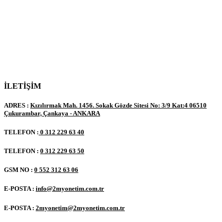
İLETİŞİM
ADRES :
Kızılırmak Mah. 1456. Sokak Gözde Sitesi No: 3/9 Kat:4 06510
Çukurambar, Çankaya - ANKARA
TELEFON :
0 312 229 63 40
TELEFON :
0 312 229 63 50
GSM NO :
0 552 312 63 06
E-POSTA :
info@2myonetim.com.tr
E-POSTA :
2myonetim@2myonetim.com.tr