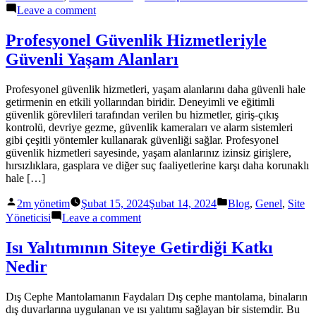
on
Leave a comment
Site
Yaşamında
Profesyonel Güvenlik Hizmetleriyle
Bilmeniz
Güvenli Yaşam Alanları
Gerekenler
Profesyonel güvenlik hizmetleri, yaşam alanlarını daha güvenli hale
getirmenin en etkili yollarından biridir. Deneyimli ve eğitimli
güvenlik görevlileri tarafından verilen bu hizmetler, giriş-çıkış
kontrolü, devriye gezme, güvenlik kameraları ve alarm sistemleri
gibi çeşitli yöntemler kullanarak güvenliği sağlar. Profesyonel
güvenlik hizmetleri sayesinde, yaşam alanlarınız izinsiz girişlere,
hırsızlıklara, gasplara ve diğer suç faaliyetlerine karşı daha korunaklı
hale […]
Posted
Posted
2m yönetim
Şubat 15, 2024
Şubat 14, 2024
Blog
,
Genel
,
Site
by
in
on
Yöneticisi
Leave a comment
Profesyonel
Güvenlik
Isı Yalıtımının Siteye Getirdiği Katkı
Hizmetleriyle
Nedir
Güvenli
Yaşam
Alanları
Dış Cephe Mantolamanın Faydaları Dış cephe mantolama, binaların
dış duvarlarına uygulanan ve ısı yalıtımı sağlayan bir sistemdir. Bu