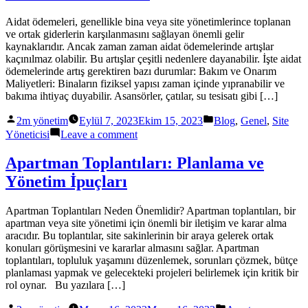
Aidat ödemeleri, genellikle bina veya site yönetimlerince toplanan
ve ortak giderlerin karşılanmasını sağlayan önemli gelir
kaynaklarıdır. Ancak zaman zaman aidat ödemelerinde artışlar
kaçınılmaz olabilir. Bu artışlar çeşitli nedenlere dayanabilir. İşte aidat
ödemelerinde artış gerektiren bazı durumlar: Bakım ve Onarım
Maliyetleri: Binaların fiziksel yapısı zaman içinde yıpranabilir ve
bakıma ihtiyaç duyabilir. Asansörler, çatılar, su tesisatı gibi […]
Posted
Posted
2m yönetim
Eylül 7, 2023
Ekim 15, 2023
Blog
,
Genel
,
Site
by
in
on
Yöneticisi
Leave a comment
Aidat
Ödemelerinde
Apartman Toplantıları: Planlama ve
Artış
Yönetim İpuçları
Gerektiren
Durumlar
Nelerdir?
Apartman Toplantıları Neden Önemlidir? Apartman toplantıları, bir
apartman veya site yönetimi için önemli bir iletişim ve karar alma
aracıdır. Bu toplantılar, site sakinlerinin bir araya gelerek ortak
konuları görüşmesini ve kararlar almasını sağlar. Apartman
toplantıları, topluluk yaşamını düzenlemek, sorunları çözmek, bütçe
planlaması yapmak ve gelecekteki projeleri belirlemek için kritik bir
rol oynar. Bu yazılara […]
Posted
Posted