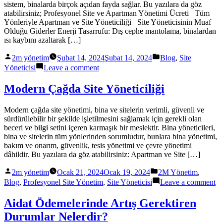
sistem, binalarda birçok açıdan fayda sağlar. Bu yazılara da göz
atabilirsiniz; Profesyonel Site ve Apartman Yönetimi Ücreti Tüm
Yönleriyle Apartman ve Site Yöneticiliği Site Yöneticisinin Muaf
Olduğu Giderler Enerji Tasarrufu: Dış cephe mantolama, binalardan
ısı kaybını azaltarak […]
Posted
Posted
2m yönetim
Şubat 14, 2024
Şubat 14, 2024
Blog
,
Site
by
in
on
Yöneticisi
Leave a comment
Isı
Yalıtımının
Modern Çağda Site Yöneticiliği
Siteye
Getirdiği
Modern çağda site yönetimi, bina ve sitelerin verimli, güvenli ve
Katkı
sürdürülebilir bir şekilde işletilmesini sağlamak için gerekli olan
Nedir
beceri ve bilgi setini içeren karmaşık bir meslektir. Bina yöneticileri,
bina ve sitelerin tüm yönlerinden sorumludur, bunlara bina yönetimi,
bakım ve onarım, güvenlik, tesis yönetimi ve çevre yönetimi
dâhildir. Bu yazılara da göz atabilirsiniz: Apartman ve Site […]
Posted
Posted
2m yönetim
Ocak 21, 2024
Ocak 19, 2024
2M Yönetim
,
by
in
o
Blog
,
Profesyonel Site Yönetim
,
Site Yöneticisi
Leave a comment
M
Ç
Aidat Ödemelerinde Artış Gerektiren
Si
Durumlar Nelerdir?
Yö