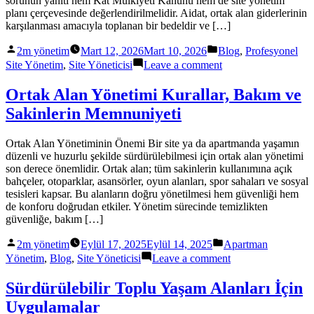
sorunun yanıtı hem Kat Mülkiyeti Kanunu hem de site yönetim
planı çerçevesinde değerlendirilmelidir. Aidat, ortak alan giderlerinin
karşılanması amacıyla toplanan bir bedeldir ve […]
Posted
Posted
2m yönetim
Mart 12, 2026
Mart 10, 2026
Blog
,
Profesyonel
by
in
on
Site Yönetim
,
Site Yöneticisi
Leave a comment
Aidat
Artışı
Ortak Alan Yönetimi Kurallar, Bakım ve
İçin
Sakinlerin Memnuniyeti
Yasal
Sınır
Var
Ortak Alan Yönetiminin Önemi Bir site ya da apartmanda yaşamın
mıdır
düzenli ve huzurlu şekilde sürdürülebilmesi için ortak alan yönetimi
?
son derece önemlidir. Ortak alan; tüm sakinlerin kullanımına açık
bahçeler, otoparklar, asansörler, oyun alanları, spor sahaları ve sosyal
tesisleri kapsar. Bu alanların doğru yönetilmesi hem güvenliği hem
de konforu doğrudan etkiler. Yönetim sürecinde temizlikten
güvenliğe, bakım […]
Posted
Posted
2m yönetim
Eylül 17, 2025
Eylül 14, 2025
Apartman
by
in
on
Yönetim
,
Blog
,
Site Yöneticisi
Leave a comment
Ortak
Alan
Sürdürülebilir Toplu Yaşam Alanları İçin
Yönetimi
Uygulamalar
Kurallar,