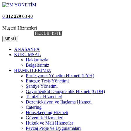
0 312 229 63 40
Müşteri Hizmetleri
AİDAT TAKİP
TEKLİF İSTE
MENÜ
ANASAYFA
KURUMSAL
Hakkımızda
Belgelerimiz
HİZMETLERİMİZ
Profesyonel Yönetim Hizmeti (PYH)
Entegre Tesis Yönetimi
Şantiye Yönetimi
Gayrimenkul Danışmanlık Hizmeti (GDH)
Temizlik Hizmetleri
Dezenfeksiyon ve İlaçlama Hizmeti
Catering
Housekeeping Hizmeti
Güvenlik Hizmetleri
Hukuk ve Mali Hizmetler
Peyzaj Proje ve Uygulamaları