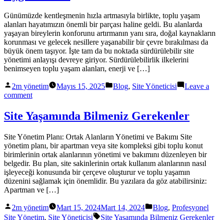
Bakım
ve
Günümüzde kentleşmenin hızla artmasıyla birlikte, toplu yaşam
Sakinlerin
alanları hayatımızın önemli bir parçası haline geldi. Bu alanlarda
Memnuniyeti
yaşayan bireylerin konforunu artırmanın yanı sıra, doğal kaynakların
korunması ve gelecek nesillere yaşanabilir bir çevre bırakılması da
büyük önem taşıyor. İşte tam da bu noktada sürdürülebilir site
yönetimi anlayışı devreye giriyor. Sürdürülebilirlik ilkelerini
benimseyen toplu yaşam alanları, enerji ve […]
Posted
Posted
2m yönetim
Mayıs 15, 2025
Blog
,
Site Yöneticisi
Leave a
by
in
on
comment
Sürdürülebilir
Toplu
Site Yaşamında Bilmeniz Gerekenler
Yaşam
Alanları
Site Yönetim Planı: Ortak Alanların Yönetimi ve Bakımı Site
İçin
yönetim planı, bir apartman veya site kompleksi gibi toplu konut
Uygulamalar
birimlerinin ortak alanlarının yönetimi ve bakımını düzenleyen bir
belgedir. Bu plan, site sakinlerinin ortak kullanım alanlarının nasıl
işleyeceği konusunda bir çerçeve oluşturur ve toplu yaşamın
düzenini sağlamak için önemlidir. Bu yazılara da göz atabilirsiniz:
Apartman ve […]
Posted
Posted
2m yönetim
Mart 15, 2024
Mart 14, 2024
Blog
,
Profesyonel
by
in
Tags:
Site Yönetim
,
Site Yöneticisi
Site Yaşamında Bilmeniz Gerekenler