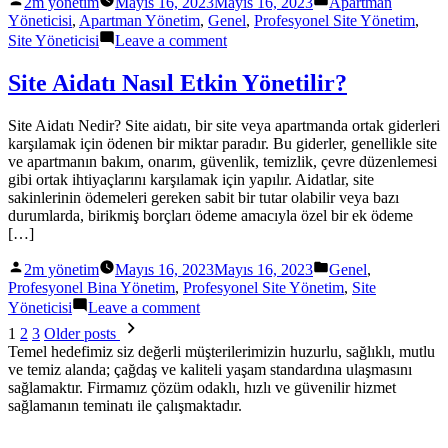
2m yönetim
Mayıs 16, 2023
Mayıs 16, 2023
Apartman
by
in
Yöneticisi
,
Apartman Yönetim
,
Genel
,
Profesyonel Site Yönetim
,
on
Site Yöneticisi
Leave a comment
Apartman
Toplantıları:
Site Aidatı Nasıl Etkin Yönetilir?
Planlama
ve
Site Aidatı Nedir? Site aidatı, bir site veya apartmanda ortak giderleri
Yönetim
karşılamak için ödenen bir miktar paradır. Bu giderler, genellikle site
İpuçları
ve apartmanın bakım, onarım, güvenlik, temizlik, çevre düzenlemesi
gibi ortak ihtiyaçlarını karşılamak için yapılır. Aidatlar, site
sakinlerinin ödemeleri gereken sabit bir tutar olabilir veya bazı
durumlarda, birikmiş borçları ödeme amacıyla özel bir ek ödeme
[…]
Posted
Posted
2m yönetim
Mayıs 16, 2023
Mayıs 16, 2023
Genel
,
by
in
Profesyonel Bina Yönetim
,
Profesyonel Site Yönetim
,
Site
on
Yöneticisi
Leave a comment
Site
Yazı
1
2
3
Older posts
Aidatı
sayfalaması
Temel hedefimiz siz değerli müşterilerimizin huzurlu, sağlıklı, mutlu
Nasıl
ve temiz alanda; çağdaş ve kaliteli yaşam standardına ulaşmasını
Etkin
sağlamaktır. Firmamız çözüm odaklı, hızlı ve güvenilir hizmet
Yönetilir?
sağlamanın teminatı ile çalışmaktadır.