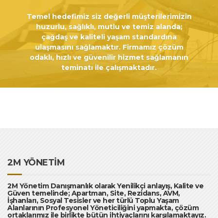
Temel hedefimiz siz değerli müşterilerimizin
huzurlu, sağlıklı, mutlu ve temiz alanda;
çağdaş ve kaliteli yaşam standardına
ulaşmasını sağlamaktır. Firmamız çözüm
odaklı, hızlı ve güvenilir hizmet sağlamanın
teminatı ile çalışmaktadır.
2M YÖNETİM
2M Yönetim Danışmanlık olarak Yenilikçi anlayış, Kalite ve
Güven temelinde; Apartman, Site, Rezidans, AVM,
İşhanları, Sosyal Tesisler ve her türlü Toplu Yaşam
Alanlarının Profesyonel Yöneticiliğini yapmakta, çözüm
ortaklarımız ile birlikte bütün ihtiyaçlarını karşılamaktayız.