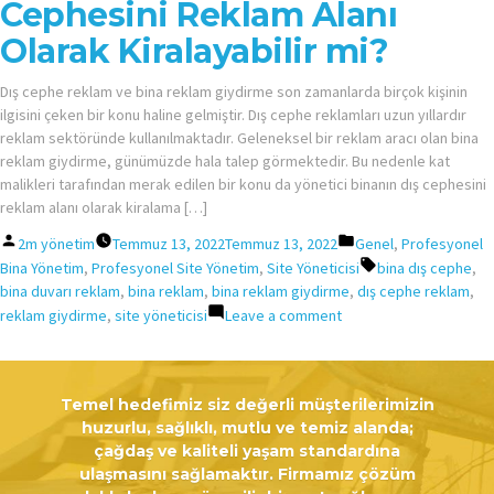
Cephesini Reklam Alanı
Olarak Kiralayabilir mi?
Dış cephe reklam ve bina reklam giydirme son zamanlarda birçok kişinin
ilgisini çeken bir konu haline gelmiştir. Dış cephe reklamları uzun yıllardır
reklam sektöründe kullanılmaktadır. Geleneksel bir reklam aracı olan bina
reklam giydirme, günümüzde hala talep görmektedir. Bu nedenle kat
malikleri tarafından merak edilen bir konu da yönetici binanın dış cephesini
reklam alanı olarak kiralama […]
Posted
Posted
2m yönetim
Temmuz 13, 2022
Temmuz 13, 2022
Genel
,
Profesyonel
by
in
Tags:
Bina Yönetim
,
Profesyonel Site Yönetim
,
Site Yöneticisi
bina dış cephe
,
bina duvarı reklam
,
bina reklam
,
bina reklam giydirme
,
dış cephe reklam
,
on
reklam giydirme
,
site yöneticisi
Leave a comment
Yönetici
Binanın
Dış
Temel hedefimiz siz değerli müşterilerimizin
Cephesini
huzurlu, sağlıklı, mutlu ve temiz alanda;
Reklam
çağdaş ve kaliteli yaşam standardına
Alanı
ulaşmasını sağlamaktır. Firmamız çözüm
Olarak