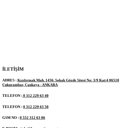
İLETİŞİM
ADRES :
Kızılırmak Mah. 1456. Sokak Gözde Sitesi No: 3/9 Kat:4 06510
Çukurambar, Çankaya - ANKARA
TELEFON :
0 312 229 63 40
TELEFON :
0 312 229 63 50
GSM NO :
0 552 312 63 06