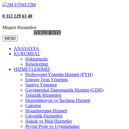
0 312 229 63 40
Müşteri Hizmetleri
AİDAT TAKİP
TEKLİF İSTE
MENÜ
ANASAYFA
KURUMSAL
Hakkımızda
Belgelerimiz
HİZMETLERİMİZ
Profesyonel Yönetim Hizmeti (PYH)
Entegre Tesis Yönetimi
Şantiye Yönetimi
Gayrimenkul Danışmanlık Hizmeti (GDH)
Temizlik Hizmetleri
Dezenfeksiyon ve İlaçlama Hizmeti
Catering
Housekeeping Hizmeti
Güvenlik Hizmetleri
Hukuk ve Mali Hizmetler
Peyzaj Proje ve Uygulamaları