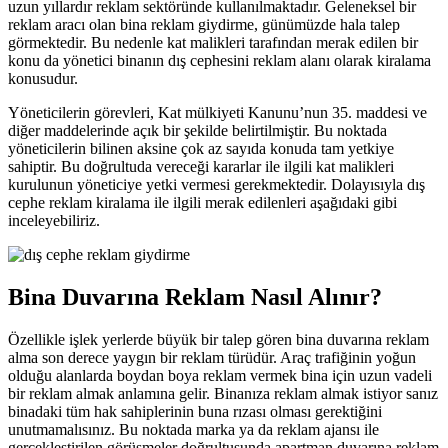
uzun yıllardır reklam sektöründe kullanılmaktadır. Geleneksel bir
reklam aracı olan bina reklam giydirme, günümüzde hala talep
görmektedir. Bu nedenle kat malikleri tarafından merak edilen bir
konu da yönetici binanın dış cephesini reklam alanı olarak kiralama
konusudur.
Yöneticilerin görevleri, Kat mülkiyeti Kanunu’nun 35. maddesi ve
diğer maddelerinde açık bir şekilde belirtilmiştir. Bu noktada
yöneticilerin bilinen aksine çok az sayıda konuda tam yetkiye
sahiptir. Bu doğrultuda vereceği kararlar ile ilgili kat malikleri
kurulunun yöneticiye yetki vermesi gerekmektedir. Dolayısıyla dış
cephe reklam kiralama ile ilgili merak edilenleri aşağıdaki gibi
inceleyebiliriz.
Bina Duvarına Reklam Nasıl Alınır?
Özellikle işlek yerlerde büyük bir talep gören bina duvarına reklam
alma son derece yaygın bir reklam türüdür. Araç trafiğinin yoğun
olduğu alanlarda boydan boya reklam vermek bina için uzun vadeli
bir reklam almak anlamına gelir. Binanıza reklam almak istiyor sanız
binadaki tüm hak sahiplerinin buna rızası olması gerektiğini
unutmamalısınız. Bu noktada marka ya da reklam ajansı ile
gerçekleştirilen görüşmeler doğrultusunda apartman duvarına reklam