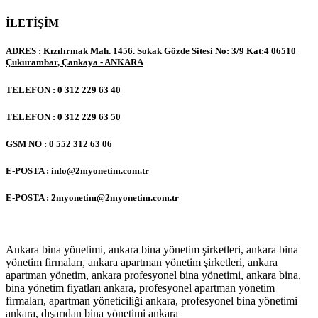
İLETİŞİM
ADRES :
Kızılırmak Mah. 1456. Sokak Gözde Sitesi No: 3/9 Kat:4 06510
Çukurambar, Çankaya - ANKARA
TELEFON :
0 312 229 63 40
TELEFON :
0 312 229 63 50
GSM NO :
0 552 312 63 06
E-POSTA :
info@2myonetim.com.tr
E-POSTA :
2myonetim@2myonetim.com.tr
Ankara bina yönetimi, ankara bina yönetim şirketleri, ankara bina
yönetim firmaları, ankara apartman yönetim şirketleri, ankara
apartman yönetim, ankara profesyonel bina yönetimi, ankara bina,
bina yönetim fiyatları ankara, profesyonel apartman yönetim
firmaları, apartman yöneticiliği ankara, profesyonel bina yönetimi
ankara, dışarıdan bina yönetimi ankara