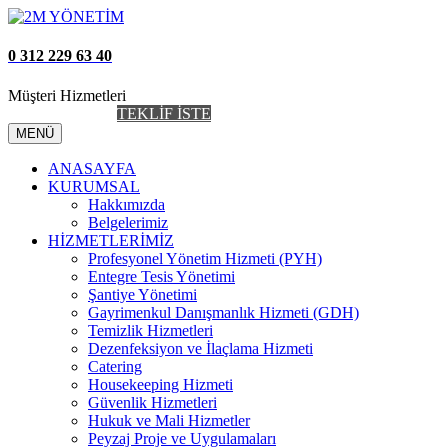
0 312 229 63 40
Müşteri Hizmetleri
AİDAT TAKİP
TEKLİF İSTE
MENÜ
ANASAYFA
KURUMSAL
Hakkımızda
Belgelerimiz
HİZMETLERİMİZ
Profesyonel Yönetim Hizmeti (PYH)
Entegre Tesis Yönetimi
Şantiye Yönetimi
Gayrimenkul Danışmanlık Hizmeti (GDH)
Temizlik Hizmetleri
Dezenfeksiyon ve İlaçlama Hizmeti
Catering
Housekeeping Hizmeti
Güvenlik Hizmetleri
Hukuk ve Mali Hizmetler
Peyzaj Proje ve Uygulamaları