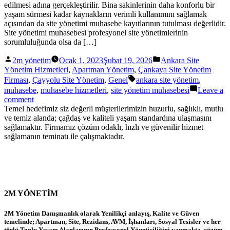
edilmesi adına gerçekleştirilir. Bina sakinlerinin daha konforlu bir
yaşam sürmesi kadar kaynakların verimli kullanımını sağlamak
açısından da site yönetimi muhasebe kayıtlarının tutulması değerlidir.
Site yönetimi muhasebesi profesyonel site yönetimlerinin
sorumluluğunda olsa da […]
Posted
Posted
2m yönetim
Ocak 1, 2023
Şubat 19, 2026
Ankara Site
by
in
Yönetim Hizmetleri
,
Apartman Yönetim
,
Çankaya Site Yönetim
Tags:
Firması
,
Çayyolu Site Yönetim
,
Genel
ankara site yönetim
,
muhasebe
,
muhasebe hizmetleri
,
site yönetim muhasebesi
Leave a
on
comment
Site
Temel hedefimiz siz değerli müşterilerimizin huzurlu, sağlıklı, mutlu
Yönetimi
ve temiz alanda; çağdaş ve kaliteli yaşam standardına ulaşmasını
Muhasebesi
sağlamaktır. Firmamız çözüm odaklı, hızlı ve güvenilir hizmet
Nasıl
sağlamanın teminatı ile çalışmaktadır.
Tutulmalı?
2026
Güncel
2M YÖNETİM
2M Yönetim Danışmanlık olarak Yenilikçi anlayış, Kalite ve Güven
temelinde; Apartman, Site, Rezidans, AVM, İşhanları, Sosyal Tesisler ve her
türlü Toplu Yaşam Alanlarının Profesyonel Yöneticiliğini yapmakta, çözüm