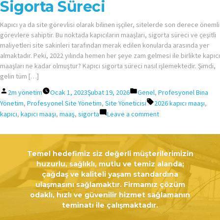
Sigorta Süreci
Kapıcı ya da site görevlisi olarak bilinen işçiler, sitelerde son derece önemli
görevlere sahiptir. Bu noktada kapıcıların maaşları, sigorta süreci ve çeşitli
maliyetleri site sakinleri tarafından merak edilen konularda arasında yer
almaktadır. Peki, 2022 yılında hemen her şeye zam gelmesi ile birlikte kapıcı
maaşları ne kadar olmuştur? Kapıcı sigorta süreci nasıl işlemektedir. Şimdi,
gelin tüm […]
Posted
Posted
2m yönetim
Ocak 1, 2023
Şubat 19, 2026
Genel
,
Profesyonel Bina
by
in
Tags:
Yönetim
,
Profesyonel Site Yönetim
,
Site Yöneticisi
2026 kapıcı maaşı
,
on
kapıcı
,
kapıcı maaşı
,
maaş
,
sigorta
Leave a comment
2026
Yılı
Kapıcı
Temel hedefimiz siz değerli müşterilerimizin
Maaşı
huzurlu, sağlıklı, mutlu ve temiz alanda;
ve
çağdaş ve kaliteli yaşam standardına
Sigorta
ulaşmasını sağlamaktır. Firmamız çözüm
Süreci
odaklı, hızlı ve güvenilir hizmet sağlamanın
teminatı ile çalışmaktadır.