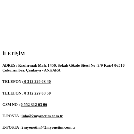
İLETİŞİM
ADRES :
Kızılırmak Mah. 1456. Sokak Gözde Sitesi No: 3/9 Kat:4 06510
Çukurambar, Çankaya - ANKARA
TELEFON :
0 312 229 63 40
TELEFON :
0 312 229 63 50
GSM NO :
0 552 312 63 06
E-POSTA :
info@2myonetim.com.tr
E-POSTA :
2myonetim@2myonetim.com.tr