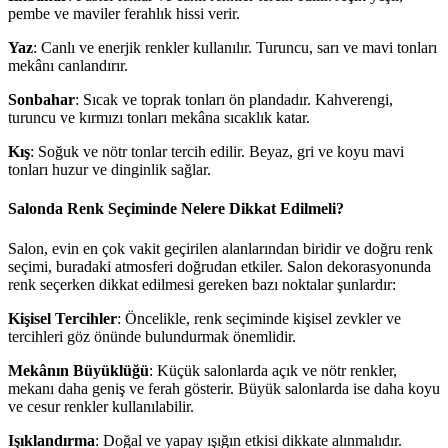
pembe ve maviler ferahlık hissi verir.
Yaz
: Canlı ve enerjik renkler kullanılır. Turuncu, sarı ve mavi tonları
mekânı canlandırır.
Sonbahar
: Sıcak ve toprak tonları ön plandadır. Kahverengi,
turuncu ve kırmızı tonları mekâna sıcaklık katar.
Kış
: Soğuk ve nötr tonlar tercih edilir. Beyaz, gri ve koyu mavi
tonları huzur ve dinginlik sağlar.
Salonda Renk Seçiminde Nelere Dikkat Edilmeli?
Salon, evin en çok vakit geçirilen alanlarından biridir ve doğru renk
seçimi, buradaki atmosferi doğrudan etkiler. Salon dekorasyonunda
renk seçerken dikkat edilmesi gereken bazı noktalar şunlardır:
Kişisel Tercihler
: Öncelikle, renk seçiminde kişisel zevkler ve
tercihleri göz önünde bulundurmak önemlidir.
Mekânın Büyüklüğü
: Küçük salonlarda açık ve nötr renkler,
mekanı daha geniş ve ferah gösterir. Büyük salonlarda ise daha koyu
ve cesur renkler kullanılabilir.
Işıklandırma
: Doğal ve yapay ışığın etkisi dikkate alınmalıdır.