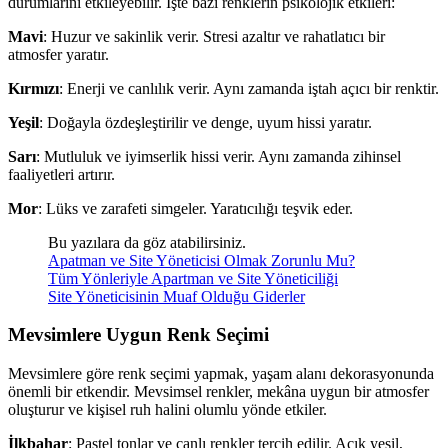
durumlarını etkileyebilir. İşte bazı renklerin psikolojik etkileri:
Mavi
: Huzur ve sakinlik verir. Stresi azaltır ve rahatlatıcı bir
atmosfer yaratır.
Kırmızı
: Enerji ve canlılık verir. Aynı zamanda iştah açıcı bir renktir.
Yeşil
: Doğayla özdeşleştirilir ve denge, uyum hissi yaratır.
Sarı
: Mutluluk ve iyimserlik hissi verir. Aynı zamanda zihinsel
faaliyetleri artırır.
Mor
: Lüks ve zarafeti simgeler. Yaratıcılığı teşvik eder.
Bu yazılara da göz atabilirsiniz.
Apatman ve Site Yöneticisi Olmak Zorunlu Mu?
Tüm Yönleriyle Apartman ve Site Yöneticiliği
Site Yöneticisinin Muaf Olduğu Giderler
Mevsimlere Uygun Renk Seçimi
Mevsimlere göre renk seçimi yapmak, yaşam alanı dekorasyonunda
önemli bir etkendir. Mevsimsel renkler, mekâna uygun bir atmosfer
oluşturur ve kişisel ruh halini olumlu yönde etkiler.
İlkbahar
: Pastel tonlar ve canlı renkler tercih edilir. Açık yeşil,