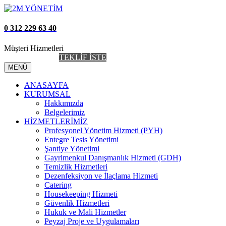
0 312 229 63 40
Müşteri Hizmetleri
AİDAT TAKİP
TEKLİF İSTE
MENÜ
ANASAYFA
KURUMSAL
Hakkımızda
Belgelerimiz
HİZMETLERİMİZ
Profesyonel Yönetim Hizmeti (PYH)
Entegre Tesis Yönetimi
Şantiye Yönetimi
Gayrimenkul Danışmanlık Hizmeti (GDH)
Temizlik Hizmetleri
Dezenfeksiyon ve İlaçlama Hizmeti
Catering
Housekeeping Hizmeti
Güvenlik Hizmetleri
Hukuk ve Mali Hizmetler
Peyzaj Proje ve Uygulamaları