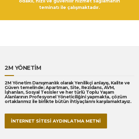
odaklı, hızlı ve güvenilir hizmet sağlamanın
teminatı ile çalışmaktadır.
2M YÖNETİM
2M Yönetim Danışmanlık olarak Yenilikçi anlayış, Kalite ve
Güven temelinde; Apartman, Site, Rezidans, AVM,
İşhanları, Sosyal Tesisler ve her türlü Toplu Yaşam
Alanlarının Profesyonel Yöneticiliğini yapmakta, çözüm
ortaklarımız ile birlikte bütün ihtiyaçlarını karşılamaktayız.
İNTERNET SİTESİ AYDINLATMA METNİ