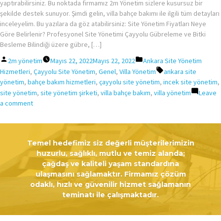
yaptırabilirsiniz. Bu noktada firmamız 2m Yönetim sizlere kusursuz bir
şekilde destek sunuyor. Şimdi gelin, villa bahçe bakımı ile ilgili tüm detayları
inceleyelim. Bu yazılara da göz atabilirsiniz: Site Yönetim Fiyatları Neye
Göre Belirlenir? Profesyonel Site Yönetimi Çayyolu Gübreleme ve Bitki
Besleme Bilindiği üzere gübre, […]
Posted
Posted
2m yönetim
Mayıs 22, 2022
Mayıs 22, 2022
Ankara Site Yönetim
by
in
Tags:
Hizmetleri
,
Çayyolu Site Yönetim
,
Genel
,
Villa Yönetim
ankara site
yönetim
,
bahçe bakım hizmetleri
,
çayyolu site yönetim
,
incek site yönetim
,
site yönetim
,
site yönetim şirketi
,
villa bahçe bakım
,
villa yönetim
Leave
on
a comment
Villa
Bahçe
Bakım
Temel hedefimiz siz değerli müşterilerimizin
Hizmeti
huzurlu, sağlıklı, mutlu ve temiz alanda;
çağdaş ve kaliteli yaşam standardına
ulaşmasını sağlamaktır. Firmamız çözüm
odaklı, hızlı ve güvenilir hizmet sağlamanın
teminatı ile çalışmaktadır.