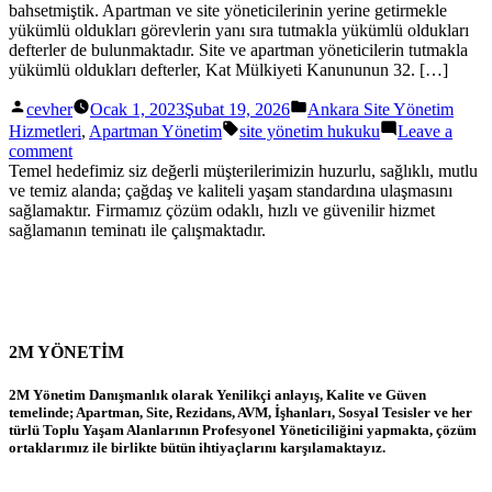
bahsetmiştik. Apartman ve site yöneticilerinin yerine getirmekle
yükümlü oldukları görevlerin yanı sıra tutmakla yükümlü oldukları
defterler de bulunmaktadır. Site ve apartman yöneticilerin tutmakla
yükümlü oldukları defterler, Kat Mülkiyeti Kanununun 32. […]
Posted
Posted
cevher
Ocak 1, 2023
Şubat 19, 2026
Ankara Site Yönetim
by
in
Tags:
Hizmetleri
,
Apartman Yönetim
site yönetim hukuku
Leave a
on
comment
Site
Temel hedefimiz siz değerli müşterilerimizin huzurlu, sağlıklı, mutlu
Ve
ve temiz alanda; çağdaş ve kaliteli yaşam standardına ulaşmasını
Apartman
sağlamaktır. Firmamız çözüm odaklı, hızlı ve güvenilir hizmet
Yönetiminin
sağlamanın teminatı ile çalışmaktadır.
Tutması
Gereken
Defterler
2026
Güncel
2M YÖNETİM
2M Yönetim Danışmanlık olarak Yenilikçi anlayış, Kalite ve Güven
temelinde; Apartman, Site, Rezidans, AVM, İşhanları, Sosyal Tesisler ve her
türlü Toplu Yaşam Alanlarının Profesyonel Yöneticiliğini yapmakta, çözüm
ortaklarımız ile birlikte bütün ihtiyaçlarını karşılamaktayız.