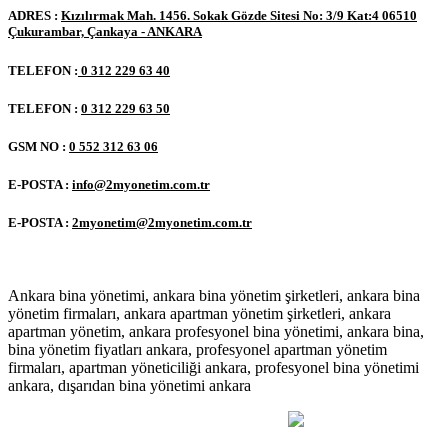
ADRES :
Kızılırmak Mah. 1456. Sokak Gözde Sitesi No: 3/9 Kat:4 06510
Çukurambar, Çankaya - ANKARA
TELEFON :
0 312 229 63 40
TELEFON :
0 312 229 63 50
GSM NO :
0 552 312 63 06
E-POSTA :
info@2myonetim.com.tr
E-POSTA :
2myonetim@2myonetim.com.tr
Ankara bina yönetimi, ankara bina yönetim şirketleri, ankara bina
yönetim firmaları, ankara apartman yönetim şirketleri, ankara
apartman yönetim, ankara profesyonel bina yönetimi, ankara bina,
bina yönetim fiyatları ankara, profesyonel apartman yönetim
firmaları, apartman yöneticiliği ankara, profesyonel bina yönetimi
ankara, dışarıdan bina yönetimi ankara
2M YÖNETİM © 2020 Her Hakkı Saklıdır