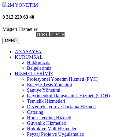
0 312 229 63 40
Müşteri Hizmetleri
AİDAT TAKİP
TEKLİF İSTE
MENÜ
ANASAYFA
KURUMSAL
Hakkımızda
Belgelerimiz
HİZMETLERİMİZ
Profesyonel Yönetim Hizmeti (PYH)
Entegre Tesis Yönetimi
Şantiye Yönetimi
Gayrimenkul Danışmanlık Hizmeti (GDH)
Temizlik Hizmetleri
Dezenfeksiyon ve İlaçlama Hizmeti
Catering
Housekeeping Hizmeti
Güvenlik Hizmetleri
Hukuk ve Mali Hizmetler
Peyzaj Proje ve Uygulamaları