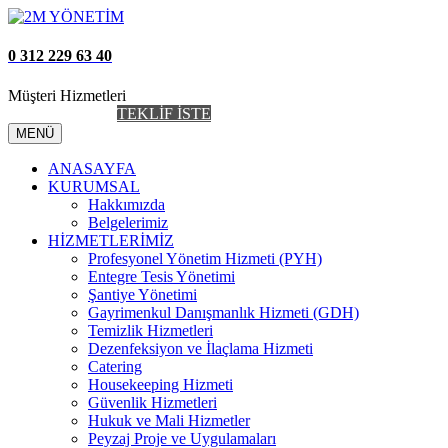
0 312 229 63 40
Müşteri Hizmetleri
AİDAT TAKİP
TEKLİF İSTE
MENÜ
ANASAYFA
KURUMSAL
Hakkımızda
Belgelerimiz
HİZMETLERİMİZ
Profesyonel Yönetim Hizmeti (PYH)
Entegre Tesis Yönetimi
Şantiye Yönetimi
Gayrimenkul Danışmanlık Hizmeti (GDH)
Temizlik Hizmetleri
Dezenfeksiyon ve İlaçlama Hizmeti
Catering
Housekeeping Hizmeti
Güvenlik Hizmetleri
Hukuk ve Mali Hizmetler
Peyzaj Proje ve Uygulamaları