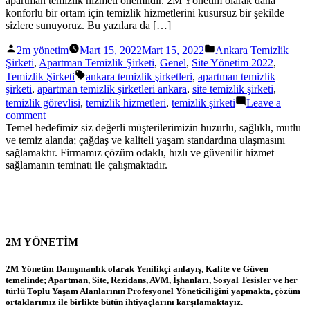
apartman temizlik hizmeti önemlidir. 2M Yönetim olarak daha
konforlu bir ortam için temizlik hizmetlerini kusursuz bir şekilde
sizlere sunuyoruz. Bu yazılara da […]
Posted
Posted
2m yönetim
Mart 15, 2022
Mart 15, 2022
Ankara Temizlik
by
in
Şirketi
,
Apartman Temizlik Şirketi
,
Genel
,
Site Yönetim 2022
,
Tags:
Temizlik Şirketi
ankara temizlik şirketleri
,
apartman temizlik
şirketi
,
apartman temizlik şirketleri ankara
,
site temizlik şirketi
,
temizlik görevlisi
,
temizlik hizmetleri
,
temizlik şirketi
Leave a
on
comment
Apartman
Temel hedefimiz siz değerli müşterilerimizin huzurlu, sağlıklı, mutlu
Temizlik
ve temiz alanda; çağdaş ve kaliteli yaşam standardına ulaşmasını
Hizmetleri
sağlamaktır. Firmamız çözüm odaklı, hızlı ve güvenilir hizmet
sağlamanın teminatı ile çalışmaktadır.
2M YÖNETİM
2M Yönetim Danışmanlık olarak Yenilikçi anlayış, Kalite ve Güven
temelinde; Apartman, Site, Rezidans, AVM, İşhanları, Sosyal Tesisler ve her
türlü Toplu Yaşam Alanlarının Profesyonel Yöneticiliğini yapmakta, çözüm
ortaklarımız ile birlikte bütün ihtiyaçlarını karşılamaktayız.