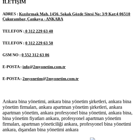
İLETİŞİM
ADRES :
Kızılırmak Mah. 1456. Sokak Gözde Sitesi No: 3/9 Kat:4 06510
Çukurambar, Çankaya - ANKARA
TELEFON :
0 312 229 63 40
TELEFON :
0 312 229 63 50
GSM NO :
0 552 312 63 06
E-POSTA :
info@2myonetim.com.tr
E-POSTA :
2myonetim@2myonetim.com.tr
Ankara bina yönetimi, ankara bina yönetim şirketleri, ankara bina
yönetim firmaları, ankara apartman yönetim şirketleri, ankara
apartman yönetim, ankara profesyonel bina yönetimi, ankara bina,
bina yönetim fiyatları ankara, profesyonel apartman yönetim
firmaları, apartman yöneticiliği ankara, profesyonel bina yönetimi
ankara, dışarıdan bina yönetimi ankara