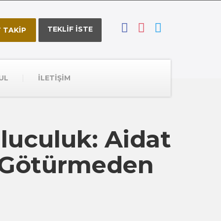
TEKLİF İSTE
 TAKİP
UL
İLETİŞİM
luculuk: Aidat
e Götürmeden