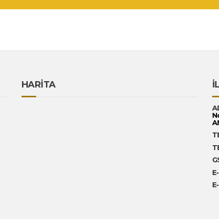
HARİTA
İ
A
N
A
T
T
G
E
E