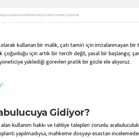
 Anlaşmazlıklarını Mahkemeye Götürmeden Çözmek
 olarak kullanan bir malik, çatı tamiri için imzalanmayan b
ük çoğunluğu için artık bir tercih değil, yasal bir başlang
neticiye yüklediği görevleri pratik bir gözle ele alıyoruz.
u?
abulucuya Gidiyor?
k alan kullanım hakkı ve tahliye talepleri zorunlu arabulucu
lantı yapılmadıysa, mahkeme dosyayı esastan incelemeden ge