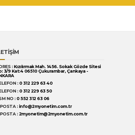
LETİŞİM
DRES :
Kızılırmak Mah. 1456. Sokak Gözde Sitesi
o: 3/9 Kat:4 06510 Çukurambar, Çankaya -
NKARA
ELEFON :
0 312 229 63 40
ELEFON :
0 312 229 63 50
SM NO :
0 552 312 63 06
-POSTA :
info@2myonetim.com.tr
-POSTA :
2myonetim@2myonetim.com.tr