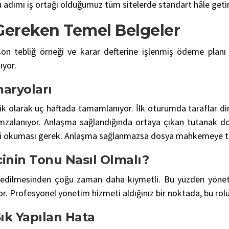
bu adımı iş ortağı olduğumuz tüm sitelerde standart hâle getir
Gereken Temel Belgeler
son tebliğ örneği ve karar defterine işlenmiş ödeme planı 
ıyor.
aryoları
ik olarak üç haftada tamamlanıyor. İlk oturumda taraflar di
zalanıyor. Anlaşma sağlandığında ortaya çıkan tutanak do
i okuması gerek. Anlaşma sağlanmazsa dosya mahkemeye taş
inin Tonu Nasıl Olmalı?
il edilmesinden çoğu zaman daha kıymetli. Bu yüzden yönetici
or. Profesyonel yönetim hizmeti aldığınız bir noktada, bu rolü 
ık Yapılan Hata