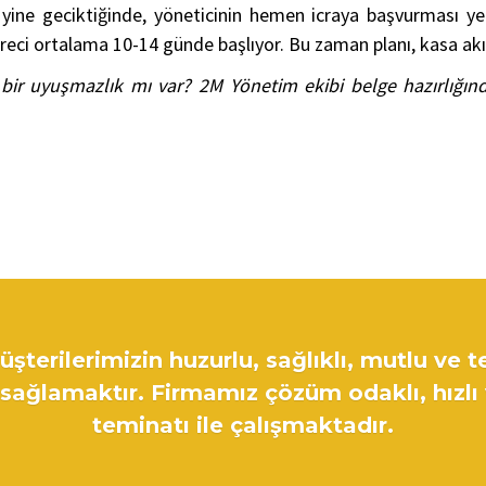
ne geciktiğinde, yöneticinin hemen icraya başvurması ye
reci ortalama 10-14 günde başlıyor. Bu zaman planı, kasa akış
ir uyuşmazlık mı var? 2M Yönetim ekibi belge hazırlığında
şterilerimizin huzurlu, sağlıklı, mutlu ve t
ağlamaktır. Firmamız çözüm odaklı, hızlı
teminatı ile çalışmaktadır.