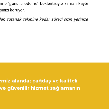
rine ‘gönüllü ödeme’ beklentisiyle zaman kaybı
ınızı koruyor.
n tutanak takibine kadar süreci sizin yerinize
emiz alanda; çağdaş ve kaliteli
 ve güvenilir hizmet sağlamanın