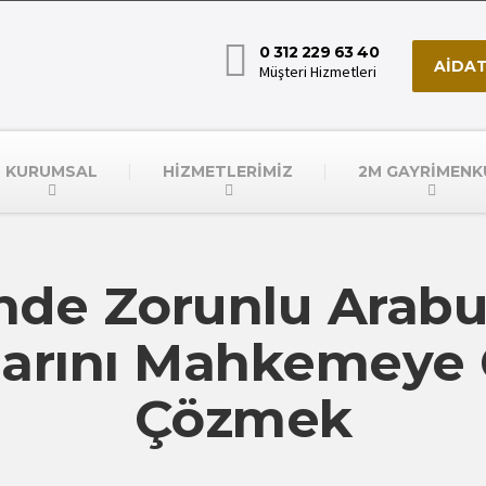
0 312 229 63 40
AİDAT
Müşteri Hizmetleri
KURUMSAL
HİZMETLERİMİZ
2M GAYRİMENK
nde Zorunlu Arabu
larını Mahkemey
Çözmek