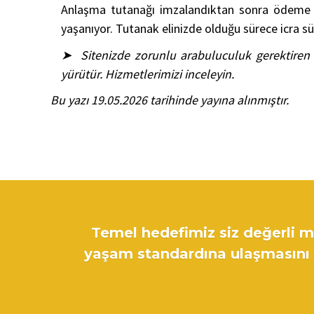
Anlaşma tutanağı imzalandıktan sonra ödeme yi
yaşanıyor. Tutanak elinizde olduğu sürece icra sü
➤ Sitenizde zorunlu arabuluculuk gerektiren b
yürütür. Hizmetlerimizi inceleyin.
Bu yazı 19.05.2026 tarihinde yayına alınmıştır.
Temel hedefimiz siz değerli mü
yaşam standardına ulaşmasını s