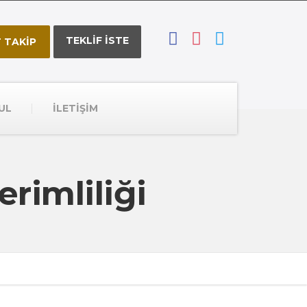
TEKLİF İSTE
 TAKİP
UL
İLETİŞİM
rimliliği