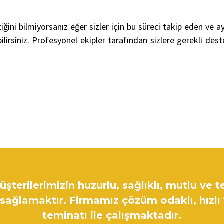
ğini bilmiyorsanız eğer sizler için bu süreci takip eden v
rsiniz. Profesyonel ekipler tarafından sizlere gerekli dest
şterilerimizin huzurlu, sağlıklı, mutlu ve t
ağlamaktır. Firmamız çözüm odaklı, hızlı
teminatı ile çalışmaktadır.