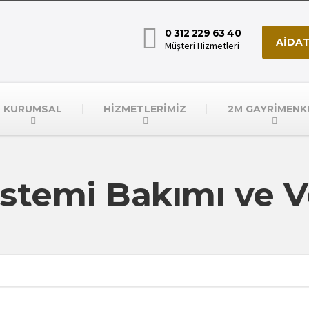
0 312 229 63 40
AİDAT
Müşteri Hizmetleri
KURUMSAL
HİZMETLERİMİZ
2M GAYRİMENK
istemi Bakımı ve Ve