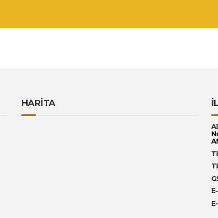
HARİTA
İ
A
N
A
T
T
G
E
E