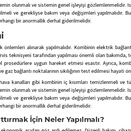
emin olunmalı ve sistemin genel işleyişi gözlemlenmelidir. Isı
lmeli ve gerekliyse bakım veya değişimleri yapılmalıdır. Bu 
rhangi bir anormallik derhal giderilmelidir.
i
 önlemleri alınarak yapılmalıdır. Kombinin elektrik bağlant
rvis teknisyeni tarafından yapılması önemli olan bakımda, 
el prosedürlere uygun hareket etmesi esastır. Ayrıca, kom
e gaz bağlantı noktalarının sıkılığının test edilmesi hayati ö
hava kanalları gibi kombinin iç kısımları temizlenmeli ve t
emin olunmalı ve sistemin genel işleyişi gözlemlenmelidir. Isı
lmeli ve gerekliyse bakım veya değişimleri yapılmalıdır. Bu 
rhangi bir anormallik derhal giderilmelidir.
rttırmak İçin Neler Yapılmalı?
onomik açıdan göz ardı edilemez. Düzenli bakım, cihazın v