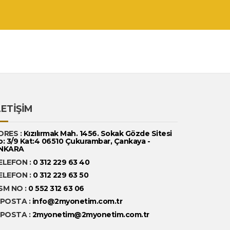
LETİŞİM
DRES :
Kızılırmak Mah. 1456. Sokak Gözde Sitesi
o: 3/9 Kat:4 06510 Çukurambar, Çankaya -
NKARA
ELEFON :
0 312 229 63 40
ELEFON :
0 312 229 63 50
SM NO :
0 552 312 63 06
-POSTA :
info@2myonetim.com.tr
-POSTA :
2myonetim@2myonetim.com.tr