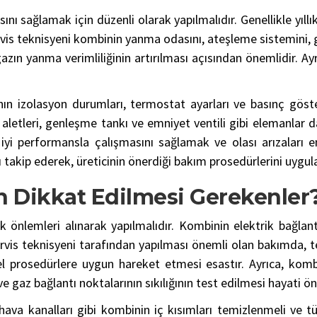
ını sağlamak için düzenli olarak yapılmalıdır. Genellikle yıll
rvis teknisyeni kombinin yanma odasını, ateşleme sistemini, g
gazın yanma verimliliğinin artırılması açısından önemlidir. Ay
ın izolasyon durumları, termostat ayarları ve basınç göster
k aletleri, genleşme tankı ve emniyet ventili gibi elemanlar d
n iyi performansla çalışmasını sağlamak ve olası arızaları 
takip ederek, üreticinin önerdiği bakım prosedürlerini uygula
n Dikkat Edilmesi Gerekenler
 önlemleri alınarak yapılmalıdır. Kombinin elektrik bağlant
rvis teknisyeni tarafından yapılması önemli olan bakımda, 
el prosedürlere uygun hareket etmesi esastır. Ayrıca, kom
e gaz bağlantı noktalarının sıkılığının test edilmesi hayati ö
hava kanalları gibi kombinin iç kısımları temizlenmeli ve t