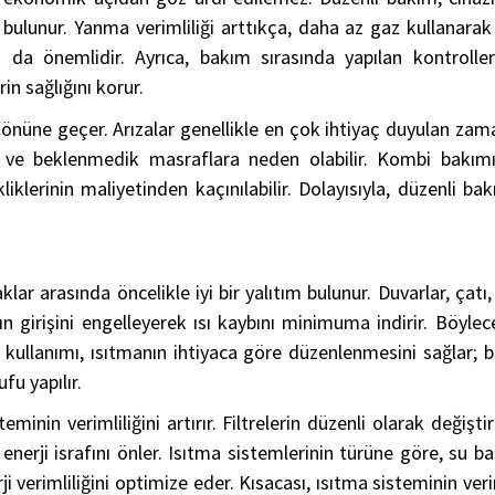
 bulunur. Yanma verimliliği arttıkça, daha az gaz kullanar
an da önemlidir. Ayrıca, bakım sırasında yapılan kontroll
rin sağlığını korur.
 önüne geçer. Arızalar genellikle en çok ihtiyaç duyulan zam
ık ve beklenmedik masraflara neden olabilir. Kombi bakımı
liklerinin maliyetinden kaçınılabilir. Dolayısıyla, düzenli
klar arasında öncelikle iyi bir yalıtım bulunur. Duvarlar, çatı
n girişini engelleyerek ısı kaybını minimuma indirir. Böylec
tat kullanımı, ısıtmanın ihtiyaca göre düzenlenmesini sağlar
fu yapılır.
minin verimliliğini artırır. Filtrelerin düzenli olarak değişt
nerji israfını önler. Isıtma sistemlerinin türüne göre, su b
 verimliliğini optimize eder. Kısacası, ısıtma sisteminin verim