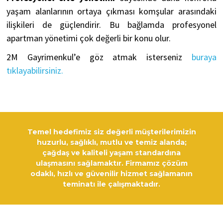
yaşam alanlarının ortaya çıkması komşular arasındaki
ilişkileri de güçlendirir. Bu bağlamda profesyonel
apartman yönetimi çok değerli bir konu olur.
2M Gayrimenkul’e göz atmak isterseniz
buraya
tıklayabilirsiniz.
Temel hedefimiz siz değerli müşterilerimizin
huzurlu, sağlıklı, mutlu ve temiz alanda;
çağdaş ve kaliteli yaşam standardına
ulaşmasını sağlamaktır. Firmamız çözüm
odaklı, hızlı ve güvenilir hizmet sağlamanın
teminatı ile çalışmaktadır.