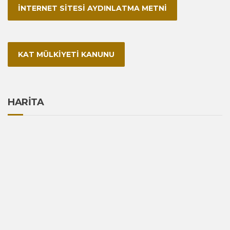
İNTERNET SİTESİ AYDINLATMA METNİ
KAT MÜLKİYETİ KANUNU
HARİTA