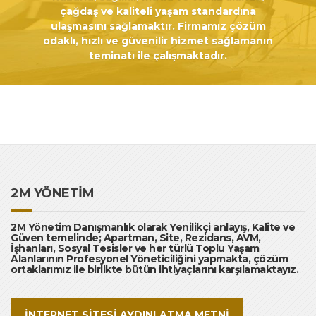
çağdaş ve kaliteli yaşam standardına
ulaşmasını sağlamaktır. Firmamız çözüm
odaklı, hızlı ve güvenilir hizmet sağlamanın
teminatı ile çalışmaktadır.
2M YÖNETİM
2M Yönetim Danışmanlık olarak Yenilikçi anlayış, Kalite ve
Güven temelinde; Apartman, Site, Rezidans, AVM,
İşhanları, Sosyal Tesisler ve her türlü Toplu Yaşam
Alanlarının Profesyonel Yöneticiliğini yapmakta, çözüm
ortaklarımız ile birlikte bütün ihtiyaçlarını karşılamaktayız.
İNTERNET SİTESİ AYDINLATMA METNİ