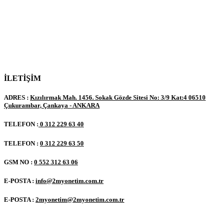
İLETİŞİM
ADRES :
Kızılırmak Mah. 1456. Sokak Gözde Sitesi No: 3/9 Kat:4 06510
Çukurambar, Çankaya - ANKARA
TELEFON :
0 312 229 63 40
TELEFON :
0 312 229 63 50
GSM NO :
0 552 312 63 06
E-POSTA :
info@2myonetim.com.tr
E-POSTA :
2myonetim@2myonetim.com.tr