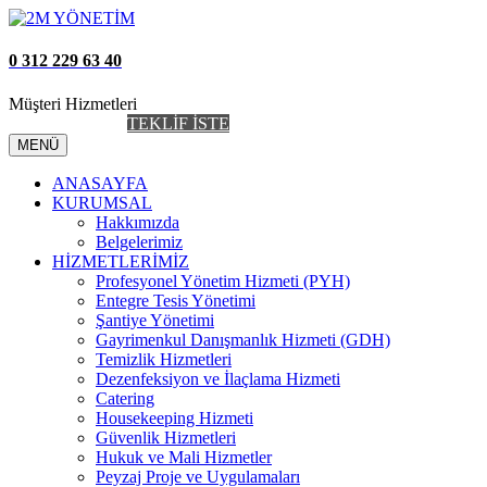
0 312 229 63 40
Müşteri Hizmetleri
AİDAT TAKİP
TEKLİF İSTE
MENÜ
ANASAYFA
KURUMSAL
Hakkımızda
Belgelerimiz
HİZMETLERİMİZ
Profesyonel Yönetim Hizmeti (PYH)
Entegre Tesis Yönetimi
Şantiye Yönetimi
Gayrimenkul Danışmanlık Hizmeti (GDH)
Temizlik Hizmetleri
Dezenfeksiyon ve İlaçlama Hizmeti
Catering
Housekeeping Hizmeti
Güvenlik Hizmetleri
Hukuk ve Mali Hizmetler
Peyzaj Proje ve Uygulamaları