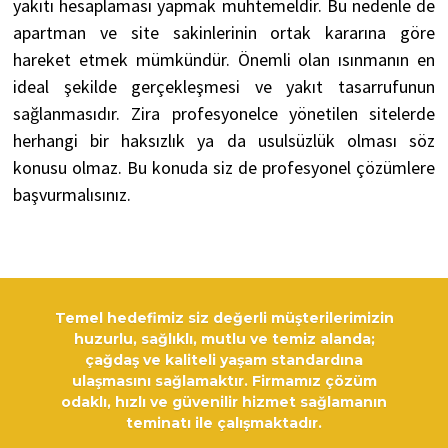
yakıtı hesaplaması yapmak muhtemeldir. Bu nedenle de
apartman ve site sakinlerinin ortak kararına göre
hareket etmek mümkündür. Önemli olan ısınmanın en
ideal şekilde gerçekleşmesi ve yakıt tasarrufunun
sağlanmasıdır. Zira profesyonelce yönetilen sitelerde
herhangi bir haksızlık ya da usulsüzlük olması söz
konusu olmaz. Bu konuda siz de profesyonel çözümlere
başvurmalısınız.
Temel hedefimiz siz değerli müşterilerimizin
huzurlu, sağlıklı, mutlu ve temiz alanda;
çağdaş ve kaliteli yaşam standardına
ulaşmasını sağlamaktır. Firmamız çözüm
odaklı, hızlı ve güvenilir hizmet sağlamanın
teminatı ile çalışmaktadır.