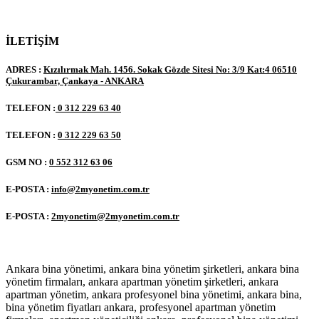
İLETİŞİM
ADRES :
Kızılırmak Mah. 1456. Sokak Gözde Sitesi No: 3/9 Kat:4 06510
Çukurambar, Çankaya - ANKARA
TELEFON :
0 312 229 63 40
TELEFON :
0 312 229 63 50
GSM NO :
0 552 312 63 06
E-POSTA :
info@2myonetim.com.tr
E-POSTA :
2myonetim@2myonetim.com.tr
Ankara bina yönetimi, ankara bina yönetim şirketleri, ankara bina
yönetim firmaları, ankara apartman yönetim şirketleri, ankara
apartman yönetim, ankara profesyonel bina yönetimi, ankara bina,
bina yönetim fiyatları ankara, profesyonel apartman yönetim