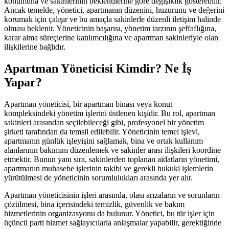
konumuna ve sakinlerinin beklentilerine göre değişiklik gösterebilir.
Ancak temelde, yönetici, apartmanın düzenini, huzurunu ve değerini
korumak için çalışır ve bu amaçla sakinlerle düzenli iletişim halinde
olması beklenir. Yöneticinin başarısı, yönetim tarzının şeffaflığına,
karar alma süreçlerine katılımcılığına ve apartman sakinleriyle olan
ilişkilerine bağlıdır.
Apartman Yöneticisi Kimdir? Ne İş
Yapar?
Apartman yöneticisi, bir apartman binası veya konut
kompleksindeki yönetim işlerini üstlenen kişidir. Bu rol, apartman
sakinleri arasından seçilebileceği gibi, profesyonel bir yönetim
şirketi tarafından da temsil edilebilir. Yöneticinin temel işlevi,
apartmanın günlük işleyişini sağlamak, bina ve ortak kullanım
alanlarının bakımını düzenlemek ve sakinler arası ilişkileri koordine
etmektir. Bunun yanı sıra, sakinlerden toplanan aidatların yönetimi,
apartmanın muhasebe işlerinin takibi ve gerekli hukuki işlemlerin
yürütülmesi de yöneticinin sorumlulukları arasında yer alır.
Apartman yöneticisinin işleri arasında, olası arızaların ve sorunların
çözülmesi, bina içerisindeki temizlik, güvenlik ve bakım
hizmetlerinin organizasyonu da bulunur. Yönetici, bu tür işler için
üçüncü parti hizmet sağlayıcılarla anlaşmalar yapabilir, gerektiğinde