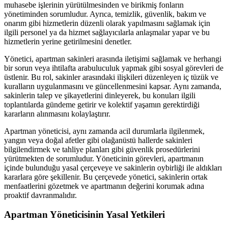
muhasebe işlerinin yürütülmesinden ve birikmiş fonların
yönetiminden sorumludur. Ayrıca, temizlik, güvenlik, bakım ve
onarım gibi hizmetlerin düzenli olarak yapılmasını sağlamak için
ilgili personel ya da hizmet sağlayıcılarla anlaşmalar yapar ve bu
hizmetlerin yerine getirilmesini denetler.
Yönetici, apartman sakinleri arasında iletişimi sağlamak ve herhangi
bir sorun veya ihtilafta arabuluculuk yapmak gibi sosyal görevleri de
üstlenir. Bu rol, sakinler arasındaki ilişkileri düzenleyen iç tüzük ve
kuralların uygulanmasını ve güncellenmesini kapsar. Aynı zamanda,
sakinlerin talep ve şikayetlerini dinleyerek, bu konuları ilgili
toplantılarda gündeme getirir ve kolektif yaşamın gerektirdiği
kararların alınmasını kolaylaştırır.
Apartman yöneticisi, aynı zamanda acil durumlarla ilgilenmek,
yangın veya doğal afetler gibi olağanüstü hallerde sakinleri
bilgilendirmek ve tahliye planları gibi güvenlik prosedürlerini
yürütmekten de sorumludur. Yöneticinin görevleri, apartmanın
içinde bulunduğu yasal çerçeveye ve sakinlerin oybirliği ile aldıkları
kararlara göre şekillenir. Bu çerçevede yönetici, sakinlerin ortak
menfaatlerini gözetmek ve apartmanın değerini korumak adına
proaktif davranmalıdır.
Apartman Yöneticisinin Yasal Yetkileri