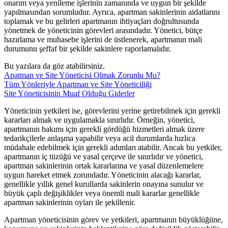
onarım veya yenileme işlerinin zamanında ve uygun bir şekilde
yapılmasından sorumludur. Ayrıca, apartman sakinlerinin aidatlarını
toplamak ve bu gelirleri apartmanın ihtiyaçları doğrultusunda
yönetmek de yöneticinin görevleri arasındadır. Yönetici, bütçe
hazırlama ve muhasebe işlerini de üstlenerek, apartmanın mali
durumunu şeffaf bir şekilde sakinlere raporlamalıdır.
Bu yazılara da göz atabilirsiniz.
Apatman ve Site Yöneticisi Olmak Zorunlu Mu?
Tüm Yönleriyle Apartman ve Site Yöneticiliği
Site Yöneticisinin Muaf Olduğu Giderler
Yöneticinin yetkileri ise, görevlerini yerine getirebilmek için gerekli
kararları almak ve uygulamakla sınırlıdır. Örneğin, yönetici,
apartmanın bakımı için gerekli gördüğü hizmetleri almak üzere
tedarikçilerle anlaşma yapabilir veya acil durumlarda hızlıca
müdahale edebilmek için gerekli adımları atabilir. Ancak bu yetkiler,
apartmanın iç tüzüğü ve yasal çerçeve ile sınırlıdır ve yönetici,
apartman sakinlerinin ortak kararlarına ve yasal düzenlemelere
uygun hareket etmek zorundadır. Yöneticinin alacağı kararlar,
genellikle yıllık genel kurullarda sakinlerin onayına sunulur ve
büyük çaplı değişiklikler veya önemli mali kararlar genellikle
apartman sakinlerinin oyları ile şekillenir.
Apartman yöneticisinin görev ve yetkileri, apartmanın büyüklüğüne,