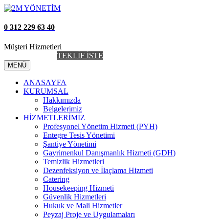
0 312 229 63 40
Müşteri Hizmetleri
AİDAT TAKİP
TEKLİF İSTE
MENÜ
ANASAYFA
KURUMSAL
Hakkımızda
Belgelerimiz
HİZMETLERİMİZ
Profesyonel Yönetim Hizmeti (PYH)
Entegre Tesis Yönetimi
Şantiye Yönetimi
Gayrimenkul Danışmanlık Hizmeti (GDH)
Temizlik Hizmetleri
Dezenfeksiyon ve İlaçlama Hizmeti
Catering
Housekeeping Hizmeti
Güvenlik Hizmetleri
Hukuk ve Mali Hizmetler
Peyzaj Proje ve Uygulamaları