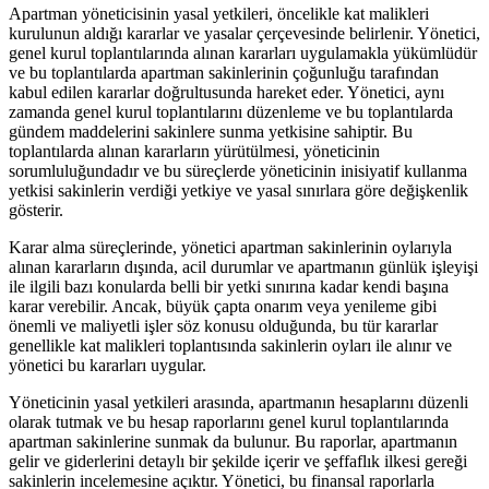
Apartman yöneticisinin yasal yetkileri, öncelikle kat malikleri
kurulunun aldığı kararlar ve yasalar çerçevesinde belirlenir. Yönetici,
genel kurul toplantılarında alınan kararları uygulamakla yükümlüdür
ve bu toplantılarda apartman sakinlerinin çoğunluğu tarafından
kabul edilen kararlar doğrultusunda hareket eder. Yönetici, aynı
zamanda genel kurul toplantılarını düzenleme ve bu toplantılarda
gündem maddelerini sakinlere sunma yetkisine sahiptir. Bu
toplantılarda alınan kararların yürütülmesi, yöneticinin
sorumluluğundadır ve bu süreçlerde yöneticinin inisiyatif kullanma
yetkisi sakinlerin verdiği yetkiye ve yasal sınırlara göre değişkenlik
gösterir.
Karar alma süreçlerinde, yönetici apartman sakinlerinin oylarıyla
alınan kararların dışında, acil durumlar ve apartmanın günlük işleyişi
ile ilgili bazı konularda belli bir yetki sınırına kadar kendi başına
karar verebilir. Ancak, büyük çapta onarım veya yenileme gibi
önemli ve maliyetli işler söz konusu olduğunda, bu tür kararlar
genellikle kat malikleri toplantısında sakinlerin oyları ile alınır ve
yönetici bu kararları uygular.
Yöneticinin yasal yetkileri arasında, apartmanın hesaplarını düzenli
olarak tutmak ve bu hesap raporlarını genel kurul toplantılarında
apartman sakinlerine sunmak da bulunur. Bu raporlar, apartmanın
gelir ve giderlerini detaylı bir şekilde içerir ve şeffaflık ilkesi gereği
sakinlerin incelemesine açıktır. Yönetici, bu finansal raporlarla