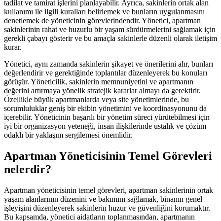
tadilat ve tamirat işlerini planlayabilir. Ayrıca, sakinlerin ortak alan
kullanımı ile ilgili kuralları belirlemek ve bunların uygulanmasını
denetlemek de yöneticinin görevlerindendir. Yönetici, apartman
sakinlerinin rahat ve huzurlu bir yaşam sürdürmelerini sağlamak için
gerekli çabayı gösterir ve bu amaçla sakinlerle düzenli olarak iletişim
kurar.
Yönetici, aynı zamanda sakinlerin şikayet ve önerilerini alır, bunları
değerlendirir ve gerektiğinde toplantılar düzenleyerek bu konuları
görüşür. Yöneticilik, sakinlerin memnuniyetini ve apartmanın
değerini artırmaya yönelik stratejik kararlar almayı da gerektirir.
Özellikle büyük apartmanlarda veya site yönetimlerinde, bu
sorumluluklar geniş bir ekibin yönetimini ve koordinasyonunu da
içerebilir. Yöneticinin başarılı bir yönetim süreci yürütebilmesi için
iyi bir organizasyon yeteneği, insan ilişkilerinde ustalık ve çözüm
odaklı bir yaklaşım sergilemesi önemlidir.
Apartman Yöneticisinin Temel Görevleri
nelerdir?
Apartman yöneticisinin temel görevleri, apartman sakinlerinin ortak
yaşam alanlarının düzenini ve bakımını sağlamak, binanın genel
işleyişini düzenleyerek sakinlerin huzur ve güvenliğini korumaktır.
Bu kapsamda, yönetici aidatların toplanmasından, apartmanın