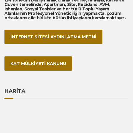
2M Yönetim Danışmanlık olarak Yenilikçi anlayış, Kalite ve
Güven temelinde; Apartman, Site, Rezidans, AVM,
İşhanları, Sosyal Tesisler ve her türlü Toplu Yaşam
Alanlarının Profesyonel Yöneticiliğini yapmakta, çözüm
ortaklarımız ile birlikte bütün ihtiyaçlarını karşılamaktayız.
İNTERNET SİTESİ AYDINLATMA METNİ
KAT MÜLKİYETİ KANUNU
HARİTA