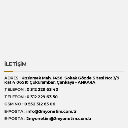
İLETİŞİM
ADRES :
Kızılırmak Mah. 1456. Sokak Gözde Sitesi No: 3/9
Kat:4 06510 Çukurambar, Çankaya - ANKARA
TELEFON :
0 312 229 63 40
TELEFON :
0 312 229 63 50
GSM NO :
0 552 312 63 06
E-POSTA :
info@2myonetim.com.tr
E-POSTA :
2myonetim@2myonetim.com.tr